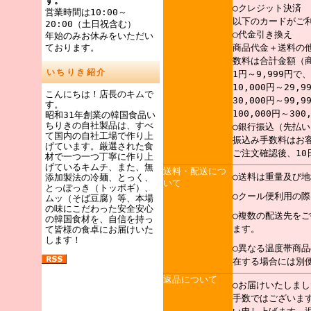
す。
○クレジット決済
営業時間は10:00～
以下のカードがご
20:00（土日祝含む）
○代金引き換え
年始のみお休みをいただい
ております。
商品代金＋送料の
数料は合計金額（
いちりき紹介
1円～9,999円で
10,000円～29,
こんにちは！店長のキムで
30,000円～99,
す。
100,000円～30
昭和31年創業の韓国食品い
ちりきの自社製品は、すべ
○銀行振込（先払い
て国内の自社工場で作り上
振込み手数料はお
げています。厳選された食
ご注文確認後、10
材で一つ一つ丁寧に作り上
げているキムチ、また、無
送料・配送につ
○送料は重量及び
添加製法の冷麺、とっく、
いて
とっぽっき（トッポギ）、
○クール便利用の
ムッ（そば豆腐）等、本場
の味にこだわった安全安心
○複数の配送先を
の韓国食材を、自信を持っ
ます。
て皆様の食卓にお届けいた
します！
○異なる温度帯商
在する場合には別
返品について
○お届けいたしま
手数ではございま