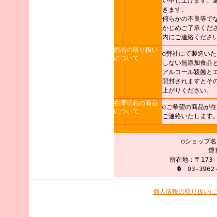
い申し上げます。
きます。
何らかの不良等で
かじめご了承くだ
内にご連絡くださ
商品の取り扱い
○弊社にて製造い
について
しない無添加食品
アルコール殺菌と
開封されますとそ
上がりください。
在庫切れの商品
○ご希望の商品が
について
ご連絡いたします
○ショップ
運
所在地：〒173-
� 03-3962
個人情報の取り扱いに