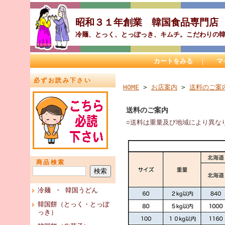
昭和３１年創業 韓国食品専門
冷麺、とっく、とっぽっき、キムチ。こだわりの
カートをみる
｜
マ
必ずお読み下さい
HOME
>
お店案内
>
送料のご案
送料のご案内
○送料は重量及び地域により異な
商品検索
冷麺 ・ 韓国うどん
韓国餅（とっく・とっぽ
っき）