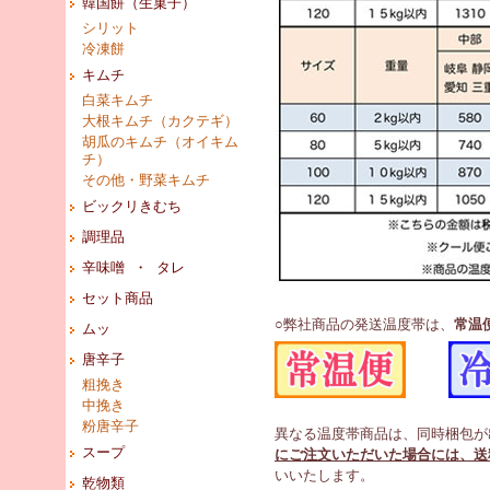
韓国餅（生菓子）
シリット
冷凍餅
キムチ
白菜キムチ
大根キムチ（カクテギ）
胡瓜のキムチ（オイキム
チ）
その他・野菜キムチ
ビックリきむち
調理品
辛味噌 ・ タレ
セット商品
○弊社商品の発送温度帯は、
常温
ムッ
唐辛子
粗挽き
中挽き
粉唐辛子
異なる温度帯商品は、同時梱包が
スープ
にご注文いただいた場合には、送
いいたします。
乾物類