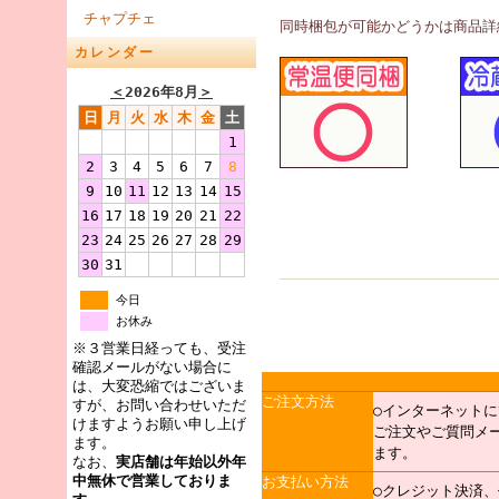
チャプチェ
同時梱包が可能かどうかは商品詳
カレンダー
＜
2026年8月
＞
日
月
火
水
木
金
土
1
2
3
4
5
6
7
8
9
10
11
12
13
14
15
16
17
18
19
20
21
22
23
24
25
26
27
28
29
30
31
今日
お休み
※３営業日経っても、受注
確認メールがない場合に
は、大変恐縮ではございま
ご注文方法
すが、お問い合わせいただ
○インターネットに
けますようお願い申し上げ
ご注文やご質問メ
ます。
ます。
なお、
実店舗は年始以外年
中無休で営業しておりま
お支払い方法
○クレジット決済