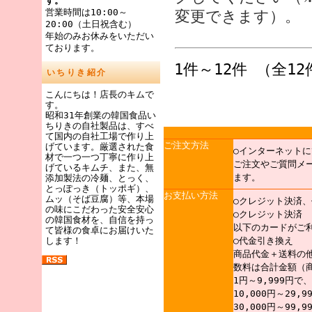
す。
営業時間は10:00～
変更できます）。
20:00（土日祝含む）
年始のみお休みをいただい
ております。
1件～12件 （全12
いちりき紹介
こんにちは！店長のキムで
す。
昭和31年創業の韓国食品い
ちりきの自社製品は、すべ
て国内の自社工場で作り上
ご注文方法
げています。厳選された食
○インターネットに
材で一つ一つ丁寧に作り上
ご注文やご質問メ
げているキムチ、また、無
ます。
添加製法の冷麺、とっく、
とっぽっき（トッポギ）、
お支払い方法
ムッ（そば豆腐）等、本場
○クレジット決済
の味にこだわった安全安心
○クレジット決済
の韓国食材を、自信を持っ
以下のカードがご
て皆様の食卓にお届けいた
します！
○代金引き換え
商品代金＋送料の
数料は合計金額（
1円～9,999円で
10,000円～29,
30,000円～99,