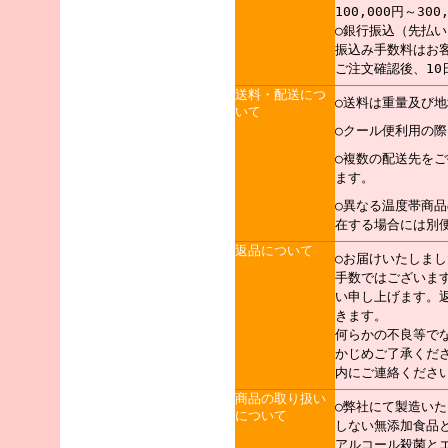
100,000円～30
○銀行振込（先払い
振込み手数料はお
ご注文確認後、10
送料・配送につ
○送料は重量及び
いて
○クール便利用の
○複数の配送先を
ます。
○異なる温度帯商
在する場合には別
返品について
○お届けいたしま
手数ではございま
い申し上げます。
きます。
何らかの不良等で
かじめご了承くだ
内にご連絡くださ
商品の取り扱い
○弊社にて製造い
について
しない無添加食品
アルコール殺菌と