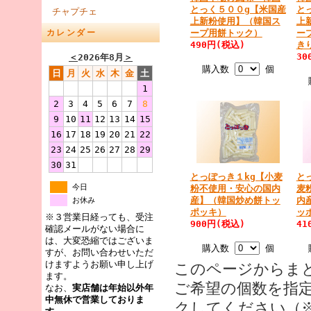
とっく５００g【米国産
と
チャプチェ
上新粉使用】（韓国ス
上
ープ用餅トック）
ー
カレンダー
490円(税込)
き
30
＜
2026年8月
＞
購入数
個
日
月
火
水
木
金
土
1
2
3
4
5
6
7
8
9
10
11
12
13
14
15
16
17
18
19
20
21
22
23
24
25
26
27
28
29
30
31
とっぽっき１kg【小麦
と
今日
粉不使用・安心の国内
麦
産】（韓国炒め餅トッ
内
お休み
ポッキ）
ッ
※３営業日経っても、受注
900円(税込)
41
確認メールがない場合に
は、大変恐縮ではございま
購入数
個
すが、お問い合わせいただ
けますようお願い申し上げ
このページからま
ます。
ご希望の個数を指
なお、
実店舗は年始以外年
中無休で営業しておりま
クしてください（