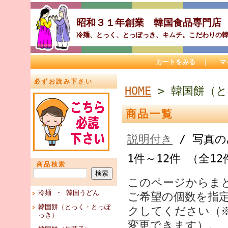
昭和３１年創業 韓国食品専門
冷麺、とっく、とっぽっき、キムチ。こだわりの
カートをみる
｜
マ
必ずお読み下さい
HOME
> 韓国餅（
商品一覧
説明付き
/ 写真の
1件～12件 （全12
商品検索
このページからま
冷麺 ・ 韓国うどん
ご希望の個数を指
韓国餅（とっく・とっぽ
クしてください（
っき）
変更できます）。