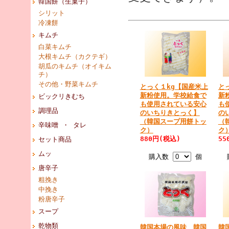
韓国餅（生菓子）
シリット
冷凍餅
キムチ
白菜キムチ
大根キムチ（カクテギ）
胡瓜のキムチ（オイキム
チ）
その他・野菜キムチ
とっく１kg【国産米上
と
新粉使用。学校給食で
新
ビックリきむち
も使用されている安心
も
調理品
のいちりきとっく】
の
（韓国スープ用餅トッ
（
辛味噌 ・ タレ
ク）
ク
880円(税込)
55
セット商品
ムッ
購入数
個
唐辛子
粗挽き
中挽き
粉唐辛子
スープ
乾物類
韓国本場の風味 韓国
韓