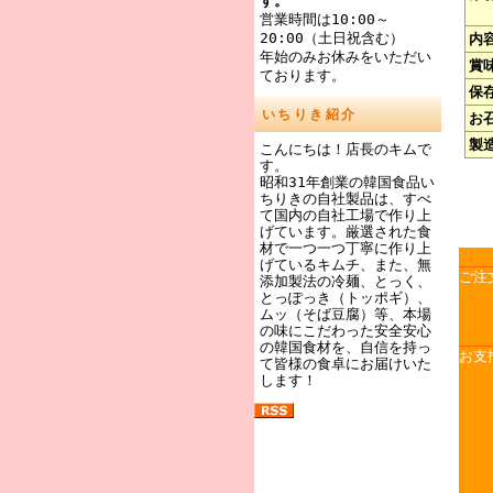
す。
営業時間は10:00～
20:00（土日祝含む）
内
年始のみお休みをいただい
賞
ております。
保
いちりき紹介
お
製
こんにちは！店長のキムで
す。
昭和31年創業の韓国食品い
ちりきの自社製品は、すべ
て国内の自社工場で作り上
げています。厳選された食
材で一つ一つ丁寧に作り上
げているキムチ、また、無
ご注
添加製法の冷麺、とっく、
とっぽっき（トッポギ）、
ムッ（そば豆腐）等、本場
の味にこだわった安全安心
の韓国食材を、自信を持っ
お支
て皆様の食卓にお届けいた
します！