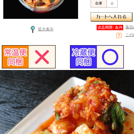
在庫
○
返品
拡大表示
この