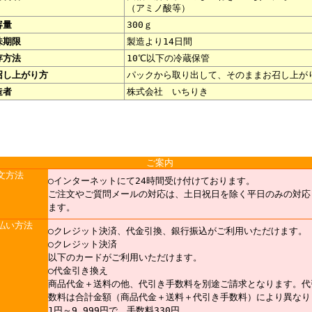
（アミノ酸等）
容量
300ｇ
味期限
製造より14日間
存方法
10℃以下の冷蔵保管
召し上がり方
パックから取り出して、そのままお召し上が
造者
株式会社 いちりき
ご案内
文方法
○インターネットにて24時間受け付けております。
ご注文やご質問メールの対応は、土日祝日を除く平日のみの対応
ます。
払い方法
○クレジット決済、代金引換、銀行振込がご利用いただけます。
○クレジット決済
以下のカードがご利用いただけます。
○代金引き換え
商品代金＋送料の他、代引き手数料を別途ご請求となります。代
数料は合計金額（商品代金＋送料＋代引き手数料）により異なり
1円～9,999円で、手数料330円