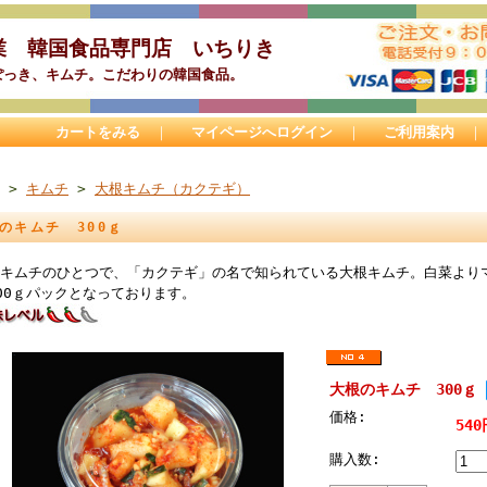
業 韓国食品専門店 いちりき
ぽっき、キムチ。こだわりの韓国食品。
カートをみる
｜
マイページへログイン
｜
ご利用案内
>
キムチ
>
大根キムチ（カクテギ）
のキムチ 300ｇ
キムチのひとつで、「カクテギ」の名で知られている大根キムチ。白菜より
00ｇパックとなっております。
大根のキムチ 300ｇ
価格:
54
購入数: