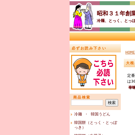
昭和３１年創
冷麺、とっく、とっ
必ずお読み下さい
HOME
大根
定番
は3
商品検索
冷麺 ・ 韓国うどん
韓国餅（とっく・とっぽ
っき）