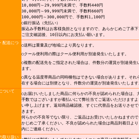
10,000円～29,999円未満で、手数料440円
30,000円～99,999円未満で、手数料660円
100,000円～300,000円で、手数料1,100円
○銀行振込（先払い）
振込み手数料はお客様負担となりますので、あらかじめご了承下
ご注文確認後、10日以内にお支払い願います。
・配送につ
○送料は重量及び地域により異なります。
○クール便利用の際はクール便利用が別途発生いたします。
○複数の配送先をご指定された場合は、件数分の運賃が別途発生
ます。
○異なる温度帯商品の同時梱包はできない場合があります。それ
在する場合には別便となり、件数分の運賃が別途発生いたします
について
○お届けいたしました商品に何らかの不良が認められた場合は、
手数ではございますが着払いにて弊社当てご返送いただけますよ
い申し上げます。返却商品確認後、すぐに代替品をお送りさせて
きます。
何らかの不良等でない限り、ご返品はお受けいたしかねますので
かじめご了承ください。不良が認められた場合は商品到着日より
内にご連絡ください。
の取り扱い