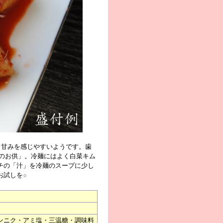
り甘みを感じやすいようです。歯
のお供」。冷麺にはよく白菜キム
チの「汁」を冷麺のスープに少し
お試しを☆
ンニク・アミ塩・三温糖・調味料