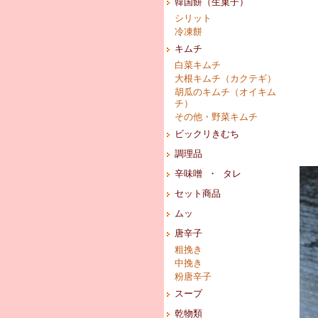
韓国餅（生菓子）
シリット
冷凍餅
キムチ
白菜キムチ
大根キムチ（カクテギ）
胡瓜のキムチ（オイキム
チ）
その他・野菜キムチ
ビックリきむち
調理品
辛味噌 ・ タレ
セット商品
ムッ
唐辛子
粗挽き
中挽き
粉唐辛子
スープ
乾物類