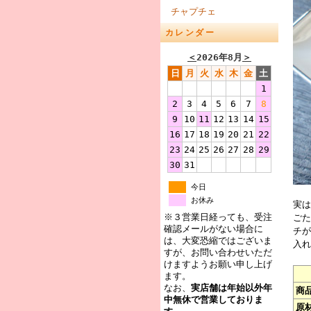
チャプチェ
カレンダー
＜
2026年8月
＞
日
月
火
水
木
金
土
1
2
3
4
5
6
7
8
9
10
11
12
13
14
15
16
17
18
19
20
21
22
23
24
25
26
27
28
29
30
31
今日
お休み
実は
※３営業日経っても、受注
ごた
確認メールがない場合に
チが
は、大変恐縮ではございま
入れ
すが、お問い合わせいただ
けますようお願い申し上げ
ます。
なお、
実店舗は年始以外年
商
中無休で営業しておりま
原