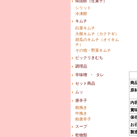
韓国餅（生菓子）
シリット
冷凍餅
キムチ
白菜キムチ
大根キムチ（カクテギ）
胡瓜のキムチ（オイキム
チ）
その他・野菜キムチ
ビックリきむち
調理品
辛味噌 ・ タレ
商
セット商品
原
ムッ
唐辛子
内
粗挽き
賞
中挽き
保
粉唐辛子
お
スープ
製
乾物類