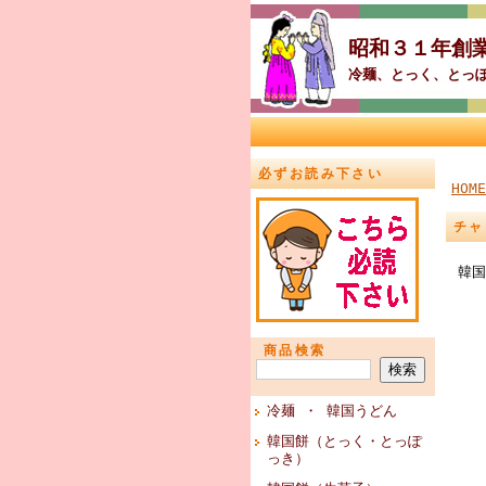
昭和３１年創
冷麺、とっく、とっ
必ずお読み下さい
HOME
チャ
韓国
商品検索
冷麺 ・ 韓国うどん
韓国餅（とっく・とっぽ
っき）