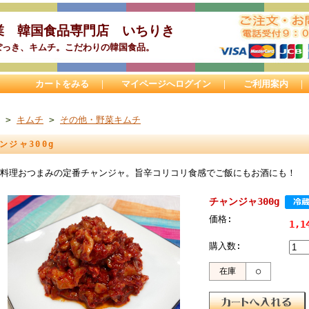
業 韓国食品専門店 いちりき
ぽっき、キムチ。こだわりの韓国食品。
カートをみる
｜
マイページへログイン
｜
ご利用案内
>
キムチ
>
その他・野菜キムチ
ンジャ300g
料理おつまみの定番チャンジャ。旨辛コリコリ食感でご飯にもお酒にも！
チャンジャ300g
価格:
1,1
購入数:
在庫
○