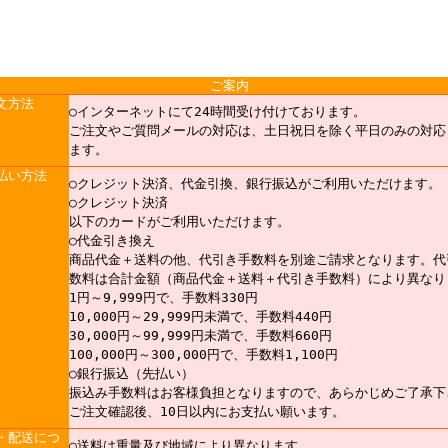
ご案内
文方法
○インターネットにて24時間受け付けております。
ご注文やご質問メールの対応は、土日祝日を除く平日のみの対応
ます。
払い方法
○クレジット決済、代金引換、銀行振込がご利用いただけます。
○クレジット決済
以下のカードがご利用いただけます。
○代金引き換え
商品代金＋送料の他、代引き手数料を別途ご請求となります。代
数料は合計金額（商品代金＋送料＋代引き手数料）により異なり
1円～9,999円で、手数料330円
10,000円～29,999円未満で、手数料440円
30,000円～99,999円未満で、手数料660円
100,000円～300,000円で、手数料1,100円
○銀行振込（先払い）
振込み手数料はお客様負担となりますので、あらかじめご了承下
ご注文確認後、10日以内にお支払い願います。
・配送につ
○送料は重量及び地域により異なります。