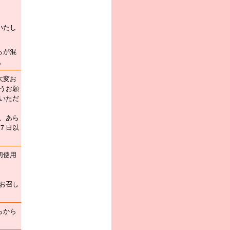
いたし
らが混
。
大変お
うお願
いただ
、あら
７日以
切使用
お召し
らから