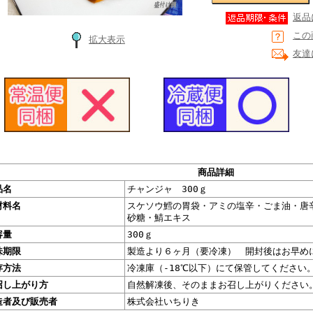
返品
この
拡大表示
友達
商品詳細
品名
チャンジャ 300ｇ
材料名
スケソウ鱈の胃袋・アミの塩辛・ごま油・唐
砂糖・鯖エキス
容量
300ｇ
味期限
製造より６ヶ月（要冷凍） 開封後はお早め
存方法
冷凍庫（-18℃以下）にて保管してください
召し上がり方
自然解凍後、そのままお召し上がりください
造者及び販売者
株式会社いちりき