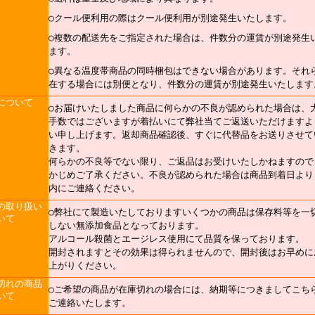
○クール便利用の際はクール便利用が別途発生いたします。
○複数の配送先をご指定された場合は、件数分の運賃が別途発生
ます。
○異なる温度帯商品の同時梱包はできない場合があります。それ
在する場合には別便となり、件数分の運賃が別途発生いたします
について
○お届けいたしました商品に何らかの不良が認められた場合は、
手数ではございますが着払いにて弊社当てご返送いただけますよ
い申し上げます。返却商品確認後、すぐに代替品をお送りさせて
きます。
何らかの不良等でない限り、ご返品はお受けいたしかねますので
かじめご了承ください。不良が認められた場合は商品到着日より
内にご連絡ください。
の取り扱い
○弊社にて製造いたしておりますいくつかの商品は保存料等を一
いて
しない無添加食品となっております。
アルコール殺菌とエージレス使用にて品質を保っております。
開封されますとその効果は得られませんので、開封後はお早めに
上がりください。
切れの商品
○ご希望の商品が在庫切れの場合には、納期等につきましてこち
いて
ご連絡いたします。