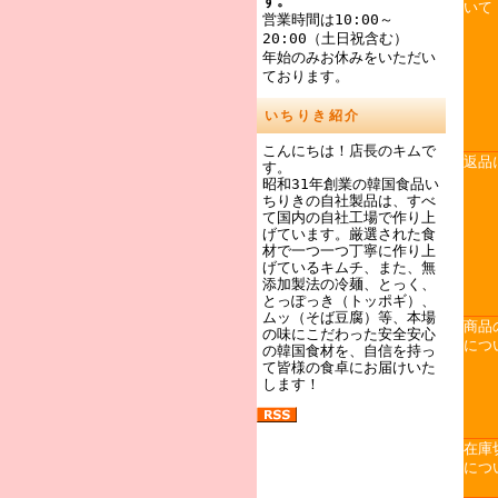
す。
いて
営業時間は10:00～
20:00（土日祝含む）
年始のみお休みをいただい
ております。
いちりき紹介
こんにちは！店長のキムで
返品
す。
昭和31年創業の韓国食品い
ちりきの自社製品は、すべ
て国内の自社工場で作り上
げています。厳選された食
材で一つ一つ丁寧に作り上
げているキムチ、また、無
添加製法の冷麺、とっく、
とっぽっき（トッポギ）、
ムッ（そば豆腐）等、本場
商品
の味にこだわった安全安心
につ
の韓国食材を、自信を持っ
て皆様の食卓にお届けいた
します！
在庫
につ