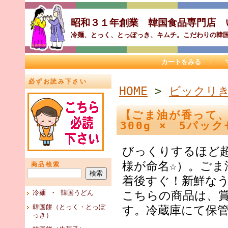
昭和３１年創業 韓国食品専門店
冷麺、とっく、とっぽっき、キムチ。こだわりの韓
カートをみる
｜
必ずお読み下さい
HOME
>
ビックリ
【ごま油が香って
300g × 5パッ
びっくりするほど
様が命名☆）。ご
商品検索
着後すぐ！新鮮な
冷麺 ・ 韓国うどん
こちらの商品は、
韓国餅（とっく・とっぽ
す。冷蔵庫にて保
っき）