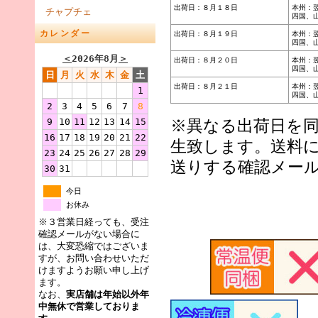
出荷日：８月１８日
本州：
チャプチェ
四国、
カレンダー
出荷日：８月１９日
本州：
四国、
＜
2026年8月
＞
出荷日：８月２０日
本州：
四国、
日
月
火
水
木
金
土
出荷日：８月２１日
本州：
1
四国、
2
3
4
5
6
7
8
9
10
11
12
13
14
15
※異なる出荷日を
16
17
18
19
20
21
22
生致します。送料
23
24
25
26
27
28
29
送りする確認メー
30
31
今日
お休み
※３営業日経っても、受注
確認メールがない場合に
は、大変恐縮ではございま
すが、お問い合わせいただ
けますようお願い申し上げ
ます。
なお、
実店舗は年始以外年
中無休で営業しておりま