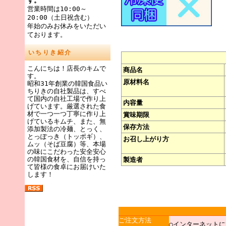
す。
営業時間は10:00～
20:00（土日祝含む）
年始のみお休みをいただい
ております。
いちりき紹介
こんにちは！店長のキムで
商品名
す。
原材料名
昭和31年創業の韓国食品い
ちりきの自社製品は、すべ
て国内の自社工場で作り上
内容量
げています。厳選された食
材で一つ一つ丁寧に作り上
賞味期限
げているキムチ、また、無
保存方法
添加製法の冷麺、とっく、
とっぽっき（トッポギ）、
お召し上がり方
ムッ（そば豆腐）等、本場
の味にこだわった安全安心
の韓国食材を、自信を持っ
製造者
て皆様の食卓にお届けいた
します！
ご注文方法
○インターネットに