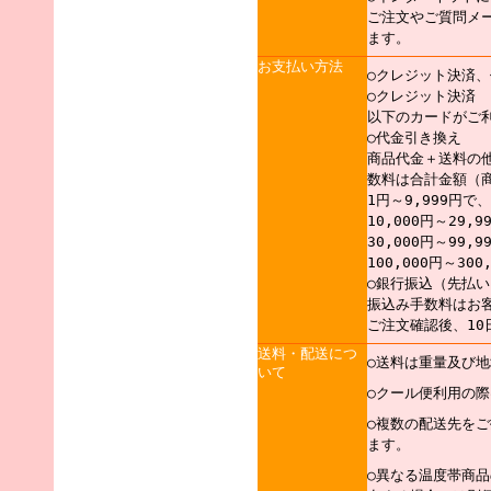
ご注文やご質問メ
ます。
お支払い方法
○クレジット決済
○クレジット決済
以下のカードがご
○代金引き換え
商品代金＋送料の
数料は合計金額（
1円～9,999円で
10,000円～29,
30,000円～99,
100,000円～30
○銀行振込（先払い
振込み手数料はお
ご注文確認後、10
送料・配送につ
○送料は重量及び
いて
○クール便利用の
○複数の配送先を
ます。
○異なる温度帯商