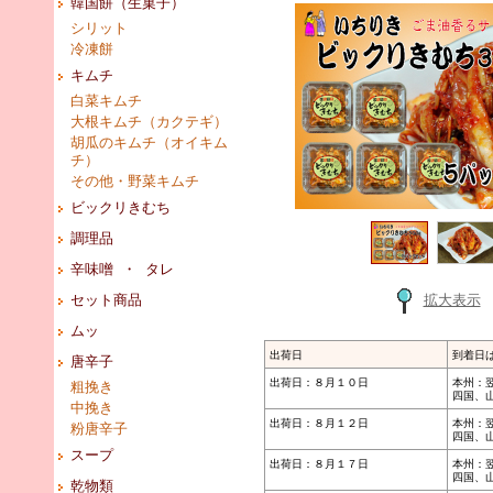
韓国餅（生菓子）
シリット
冷凍餅
キムチ
白菜キムチ
大根キムチ（カクテギ）
胡瓜のキムチ（オイキム
チ）
その他・野菜キムチ
ビックリきむち
調理品
辛味噌 ・ タレ
セット商品
拡大表示
ムッ
出荷日
到着日
唐辛子
出荷日：８月１０日
本州：
粗挽き
四国、
中挽き
出荷日：８月１２日
本州：
粉唐辛子
四国、
スープ
出荷日：８月１７日
本州：
四国、
乾物類