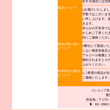
在する場合には別
返品について
○お届けいたしま
手数ではございま
い申し上げます。
きます。
何らかの不良等で
かじめご了承くだ
内にご連絡くださ
商品の取り扱い
○弊社にて製造い
について
しない無添加食品
アルコール殺菌と
開封されますとそ
上がりください。
在庫切れの商品
○ご希望の商品が
について
ご連絡いたします
○ショップ
運
所在地：〒173-
� 03-3962