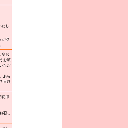
いたし
らが混
。
大変お
うお願
いただ
、あら
７日以
切使用
お召し