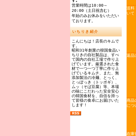
す。
営業時間は10:00～
送料
20:00（土日祝含む）
いて
年始のみお休みをいただい
ております。
いちりき紹介
こんにちは！店長のキムで
す。
昭和31年創業の韓国食品い
ちりきの自社製品は、すべ
返品
て国内の自社工場で作り上
げています。厳選された食
材で一つ一つ丁寧に作り上
げているキムチ、また、無
添加製法の冷麺、とっく、
とっぽっき（トッポギ）、
ムッ（そば豆腐）等、本場
の味にこだわった安全安心
の韓国食材を、自信を持っ
て皆様の食卓にお届けいた
商品
します！
につ
在庫