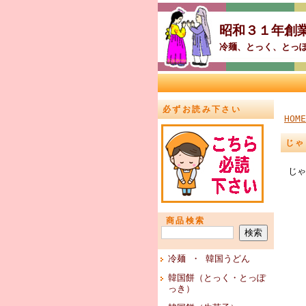
昭和３１年創
冷麺、とっく、とっ
必ずお読み下さい
HOME
じゃ
じゃ
商品検索
冷麺 ・ 韓国うどん
韓国餅（とっく・とっぽ
っき）