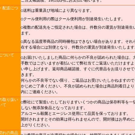
ご注文確認後、10日以内にお支払い願います。
・配送につ
○送料は重量及び地域により異なります。
○クール便利用の際はクール便利用が別途発生いたします。
○複数の配送先をご指定された場合は、件数分の運賃が別途発生
ます。
○異なる温度帯商品の同時梱包はできない場合があります。それ
在する場合には別便となり、件数分の運賃が別途発生いたします
について
○お届けいたしました商品に何らかの不良が認められた場合は、
手数ではございますが着払いにて弊社当てご返送いただけますよ
い申し上げます。返却商品確認後、すぐに代替品をお送りさせて
きます。
何らかの不良等でない限り、ご返品はお受けいたしかねますので
かじめご了承ください。不良が認められた場合は商品到着日より
内にご連絡ください。
の取り扱い
○弊社にて製造いたしておりますいくつかの商品は保存料等を一
いて
しない無添加食品となっております。
アルコール殺菌とエージレス使用にて品質を保っております。
開封されますとその効果は得られませんので、開封後はお早めに
上がりください。
切れの商品