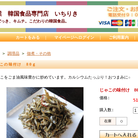
業 韓国食品専門店 いちりき
ぽっき、キムチ。こだわりの韓国食品。
カートをみる
｜
マイページへログイン
｜
ご利用案内
>
調理品
>
佃煮・その他
この味付け 80ｇ
こをごま油風味豊かに炒めています。カルシウムたっぷり！おつまみに☆
じゃこの味付け 8
価格:
5
購入数:
在庫
○