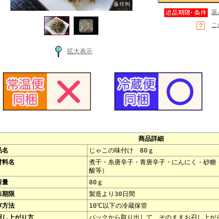
返
こ
拡大表示
商品詳細
品名
じゃこの味付け 80ｇ
材料名
煮干・糸唐辛子・青唐辛子・にんにく・砂糖
酸等）
容量
80ｇ
味期限
製造より30日間
存方法
10℃以下の冷蔵保管
召し上がり方
パックから取り出して、そのままお召し上が