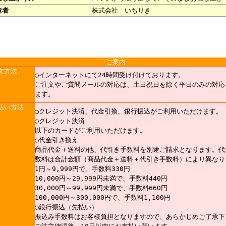
造者
株式会社 いちりき
ご案内
文方法
○インターネットにて24時間受け付けております。
ご注文やご質問メールの対応は、土日祝日を除く平日のみの対応
ます。
払い方法
○クレジット決済、代金引換、銀行振込がご利用いただけます。
○クレジット決済
以下のカードがご利用いただけます。
○代金引き換え
商品代金＋送料の他、代引き手数料を別途ご請求となります。代
数料は合計金額（商品代金＋送料＋代引き手数料）により異なり
1円～9,999円で、手数料330円
10,000円～29,999円未満で、手数料440円
30,000円～99,999円未満で、手数料660円
100,000円～300,000円で、手数料1,100円
○銀行振込（先払い）
振込み手数料はお客様負担となりますので、あらかじめご了承下