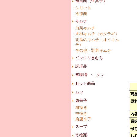
韓国餅（生菓子）
シリット
冷凍餅
キムチ
白菜キムチ
大根キムチ（カクテギ）
胡瓜のキムチ（オイキム
チ）
その他・野菜キムチ
ビックリきむち
調理品
辛味噌 ・ タレ
セット商品
ムッ
商
唐辛子
原
粗挽き
中挽き
内
粉唐辛子
賞
スープ
保
乾物類
お